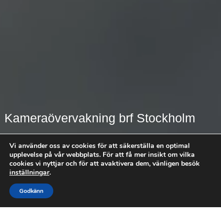
Kameraövervakning brf Stockholm
Välkommen till
Vi använder oss av cookies för att säkerställa en optimal
PSGroup Pro Security Group
upplevelse på vår webbplats. För att få mer insikt om vilka
cookies vi nyttjar och för att avaktivera dem, vänligen besök
Sweden AB
inställningar
.
Godkänn